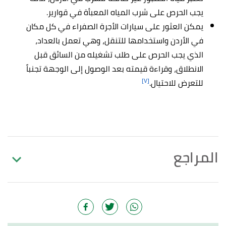
يجب الحرص على شرب المياه المعبأة في قوارير.
يمكن العثور على سيارات الأجرة الصفراء في كل مكان
في الأردن واستخدامها للتنقل، وهي تعمل بالعداد،
الذي يجب الحرص على طلب تشغيله من السائق قبل
الانطلاق، وقراءة قيمته بعد الوصول إلى الوجهة تجنباً
[٧]
للتعرض للاحتيال.
المراجع
أ
ب
,
edarabia.com
,
"things to do amman with kids"
^
Retrieved 6/9/2023. Edited.
أ
ب
" LIVING IN JORDAN AS EXPAT Living and
^