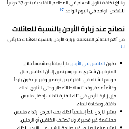
وتبلغ تكلفة تناول الطعام قي المطاعم التقليدية بنحو 37 دولاراً
[٥]
للشخص الواحد في اليوم الواحد.
نصائح عند زيارة الأردن بالنسبة للعائلات
من أهم النصائح المتعلقة بزيارة الأردن بالنسبة للعائلات ما يأتي:
[٦]
يكون
الطقس في الأردن
حاراً وجافاً ومشمساً خلال
الفترة بين شهري مايو وسبتمبر، إلا أن الطقس خلال
موسم الشتاء في الفترة بين نوفمبر وفبراير يكون بارداً
وغائماً عادة، وقد تتساقط الأمطار وحتى الثلوج، لذلك
فإن زيارة الأردن في تلك الفترة تتطلب إحضار ملابس
دافئة، ومضادة للماء.
يعتبر الأردن بلداً إسلامياً لذلك يجب الحرص ارتداء ملابس
محتشمة غير قصيرة، ولا تكشف الكتفين أو الرجلين.
تعتبر مياه الصنبور غير صالحة للشرب في الأردن، لذلك