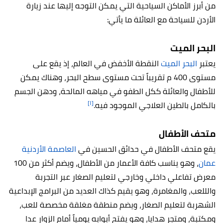
من أبرز الأماكن السياحية التي يمكن التوجه إليها عند زيارة
الأردن للسياحة مع العائلة ما يأتي:
البحر الميت
يعتبر
البحر الميت
النقطة الأخفض في العالم، إذ يقع على
مستوى 400 م تقريباً تحت مستوى سطح البحر، وهناك يمكن
للأطفال والعائلة ككل الطفو في مياهه المالحة، ودهن الجسم
[١]
بالكامل بالطين العلاجي الموجود فيه.
متحف الأطفال
يقع متحف الأطفال في حدائق الحسين في
العاصمة الأردنية
عمان
، وهو يناسب كافة الأعمار من الأطفال، ويضم أكثر من 100
معرض تفاعلي داخلي وخارجي لتعليم الصغار عبر التجربة
والللعب، والمغامرة، وهو يقيم كذاك العديد من البرامج الإبداعية
الشهربة لتعليم الصغار، ويضم منطقة مغلقة مخصصة للعب،
ومكتبة، ومتجر هدايا، وهو يفتح أبوابه يومياً أمام الزوار عدا