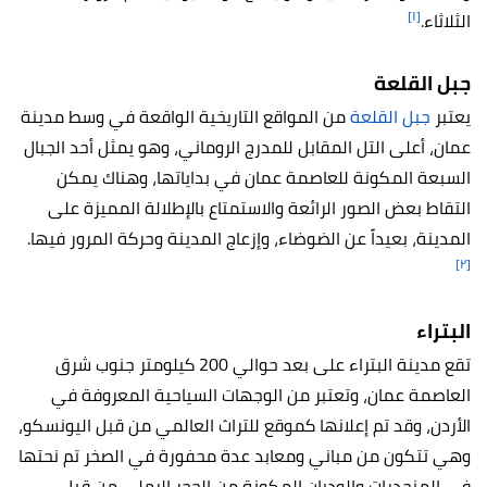
[١]
الثلاثاء.
جبل القلعة
يعتبر
جبل القلعة
من المواقع التاريخية الواقعة في وسط مدينة
عمان، أعلى التل المقابل للمدرج الروماني، وهو يمثل أحد الجبال
السبعة المكونة للعاصمة عمان في بداياتها، وهناك يمكن
التقاط بعض الصور الرائعة والاستمتاع بالإطلالة المميزة على
المدينة، بعيداً عن الضوضاء، وإزعاج المدينة وحركة المرور فيها.
[٢]
البتراء
تقع مدينة البتراء على بعد حوالي 200 كيلومتر جنوب شرق
العاصمة عمان، وتعتبر من الوجهات السياحية المعروفة في
الأردن، وقد تم إعلانها كموقع للتراث العالمي من قبل اليونسكو،
وهي تتكون من مباني ومعابد عدة محفورة في الصخر تم نحتها
في المنحدرات والوديان المكونة من الحجر الرملي من قبل