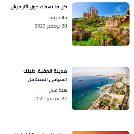
كل ما يهمك حول آثار جرش
theculturetrip.com
, Retrieved 6/9/2023. Edited.
حلا مرقه
28 نوفمبر 2022
مدينة العقبة: دليلك
السياحي المتكامل
هبة علان
22 سبتمبر 2022