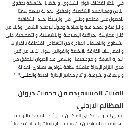
في النظر لمُختلف أنواع الشكاوى، والقضايا المُتعلقة بحقوق
الناس ومصالحهم الشخصية، وتحقيق العدالة بينهم سعيًا
للحصول على مجتمع وطني آمن، وترسيخًا لمبدأ الشفافية
والنزاهة والمصداقية والحيادية وصولًا للإصلاح الشامل؛ وذلك من
خلال ممارسة المراقبة الإصلاحية، والتشغيلية، والتصحيحية، على
الشكاوى والتظلمات الصادرة من الأشخاص المُتعلقة بالقرارات
والممارسات الخارقة للأنظمة والقوانين سواء أكانت من قبل
الإدارة العامة أو موظفيها ؛ ويسعى هذ الديوان للتحقق من
مدى التزام الإدراة متمثلة بكافة كوادرها بمبادئ العدالة
[٢]
[١]
والإنصاف والشرعية، واتباع معايير الإدارة الجيدة
والمثلى
.
الفئات المستفيدة من خدمات ديوان
المظالم الأردني
يتلقى الديوان شكاوى الماكثين على أرض المملكة الأردنية
الهاشمية والمواطنين من مختلف الجنسيات والديانات طالما أن