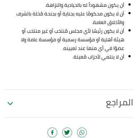
أن يكون مشهوداً له بالحيادية والنزاهة.
أن لا يكون محكومًا عليه بجناية أو بجنحة مُخلة بالشرف
والأخلاق العامة.
أن لا يكون رئيسًا لأي مجلس مُنتخب أو غير منتخب أو
هيئة أهلية أو مؤسسة رسمية أو مؤسسة عامة ولا
عضوًا في أي منها عند تعيينه.
أن لا ينتمي لأحزاب مُعينة.
المراجع
أ
ب
ت
^
"الفصل : 0350 ديوان المظالم"
،
دائرة الموازنة
العامة
، اطّلع عليه بتاريخ 1/2/2023. بتصرّف.