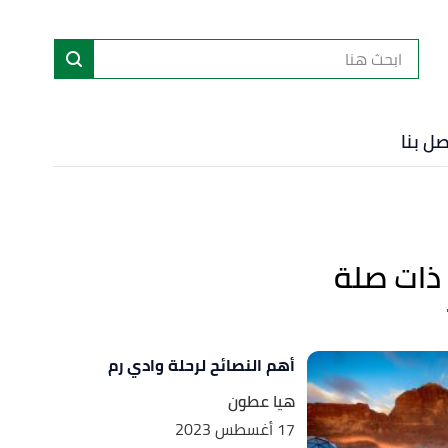
ا
إ
ا
صل بنا
ذات صلة
أهم النصائح لرحلة وادي رم
هيا عطون
17 أغسطس 2023