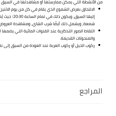
من الأنشطة التي يمكن ممارستها أو مشاهدتها في السيق في 
الالتحاق بعرض الشموع الذي يقام في كل من يوم الاثنين، 
شمعة، ويشمل ذلك أيضًا شرب الشاي، ومشاهدة العروض 
التقاط الصور التذكارية عند القنوات المائية التي يضمها ا
والمنحوتات القديمة.
ركوب الخيل أو ركوب العربة عند العودة من السيق إلى نق
المراجع
أ
ب
^
"السيق"
،
سلطة إقليم البتراء التنموي السياحي
، اطّلع ع