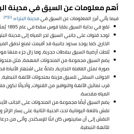
أهم معلومات عن السيق في مدينة البت
[٣]
[١]
فيما يأتي أبرز المعلومات عن السيق في
مدينة البتراء
:
تقع في بداية السيق بقايا قوس سقط في عام 1895 يُمثل بوابة مدينة البتراء.
توجد قنوات على جانبي السيق لجر المياه إلى مدينة ال
الخارج، كما يوجد سدود جانبية قد أقيمت لمنع تدفق المي
بُلطت أرضية السيق ببلاطات حجرية، وما زال جزء منها مو
يضم السيق مجموعة من المنحوتات المهمة، مثل منحوت
صورة تمثل القافلة التجارية، دلالةً على اشتهار الأنباط قديم
الجوانب السفلى للسيق مزينة بمنحوتات الآلهة النبطية
قرب تماثيل الآلهة والنوافير من القنوات، وأحيانًا تكون مل
المياه مقدسة.
يضم السيق أيضًا مجموعة من المنحوتات على الجانب الأيس
نقش باللغة اليونانية تحت الحنية الثانية على يسار الزا
النقش إلى أن سابينوس كان ابنًا للإسكندر، وأتى من درعا، 
للآلهة النبطية.