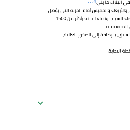
[٦]
[٥]
البتراء ما يلي:
والأربعاء والخميس أمام الخزنة التي يوُصل
إليها السيق، ويكون ذلك في تمام الساعة 20:30؛ حيث يُضاء السيق، وتضاء الخزنة بأكثر من 1500
الموسيقية.
لسيق، بالإضافة إلى الصخور العالية،
طة البداية.
ليه بتاريخ 17/5/2023. بتصرّف.