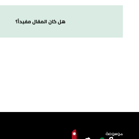
,
roughguides
, Retrieved 17/5/2023. Edited.
"Walking the Siq to Petra"
↑
↑
برنامج إكتشف الأردن،
الارد
هل كان المقال مفيداً؟
العربي
، صفحة 12. بتصرّف.
,
visitpetra
, Retrieved 17/5/2023. Edited.
"General Information"
↑
,
arabtravelers
, Retrieved 17/5/2023.
"The best 3 activities when visiting Al-Siq in Petra, Jordan"
↑
Edited.
,
dannythedigger
, Retrieved 17/5/2023. Edited.
"Petra’s Siq"
↑