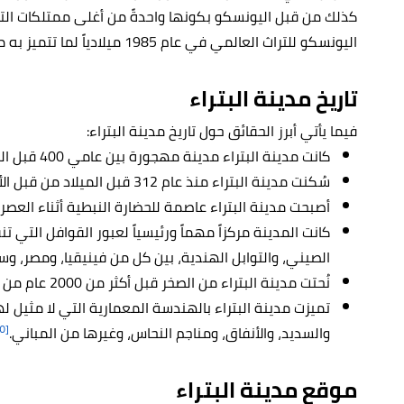
كذلك من قبل اليونسكو بكونها واحدةً من أغلى ممتلكات التر
اليونسكو للتراث العالمي في عام 1985 ميلادياً لما تتميز به من عمارة ومكانة تاريخية.
تاريخ مدينة البتراء
فيما يأتي أبرز الحقائق حول تاريخ مدينة البتراء:
كانت مدينة البتراء مدينة مهجورة بين عامي 400 قبل الميلاد و106 قبل الميلاد.
سُكنت مدينة البتراء منذ عام 312 قبل الميلاد من قبل الأنباط.
أصبحت مدينة البتراء عاصمة للحضارة النبطية أثناء العصر
كانت المدينة مركزاً مهماً ورئيسياً لعبور القوافل التي تن
الصيني، والتوابل الهندية، بين كل من فينيقيا، ومصر، وسور
نُحتت مدينة البتراء من الصخر قبل أكثر من 2000 عام من قبل الأنباط العرب.
تميزت مدينة البتراء بالهندسة المعمارية التي لا مثيل لها
[٥]
والسديد، والأنفاق، ومناجم النحاس، وغيرها من المباني.
موقع مدينة البتراء