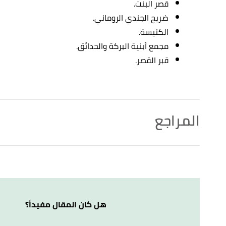
قصر البنت.
ضريح الجندي الروماني.
الكنيسة.
مجمع أبنية البركة والحدائق.
قبر القصر.
المراجع
,
visitpetra
, Retrieved 3/9/2022. Edited.
"One Of 7 Wonders"
↑
,
visitpetra
, Retrieved 3/9/2022. Edited.
"Petra One of the 7 Wonders of the World"
↑
,
memphistours
, Retrieved 3/9/2022. Edited.
"Petra"
↑
هل كان المقال مفيداً؟
,
theculturetrip
, Retrieved 3/9/2022. Edited.
"A Brief History of Petra, Jordan"
↑