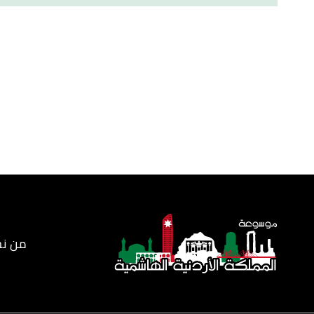
أ
ب
ت
,
unesco
, Retrieved 3/9/2022. Edited.
"Petra"
^
أ
ب
,
visitpetra
, Retrieved 3/9/2022. Edited.
"About Petra"
^
ttps://www.history.com
, Retrieved 3/9/2022. Edited.
"Petra"
↑
,
visitpetra
, Retrieved 3/9/2022. Edited.
"Locations in Petra"
↑
من ن