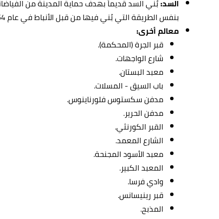
السد:
بُني السد قديماً بهدف حماية المدينة من الفياضانات
بنفس الطريقة التي بُني فيها من قبل الأنباط في عام 1964 ميلادياً.
معالم أخرى:
قبر الجرة (المحكمة).
شارع الواجهات.
معبد البستان.
باب السيق - المسلات.
مدفن سكستوس فلورناينوس.
مدفن الحرير.
القبر الكورنثي.
الشارع المعمد.
معبد الأسود المجنحة.
المعبد الكبير.
وادي فرسا.
قبر رينيسانس.
المذبح.