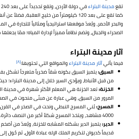
تقع
مدينة البتراء
ف
كما تقع على بعد 120 كيلومتراً من خليج العقبة
والبحر الأحمر، ويُعدّ موقعها استراتيجياً ومثالياً للتجارة في 
الصحراء والجبال، وتضم نظاماً مميزاً لإدارة المياه؛ ممّا يجعله
آثار مدينة البتراء
[٨]
فيما يأتي
آثار مدينة البتراء
والمواقع التي تحتويها:
السيق:
يتميز السيق بكونه شقاً ضخرياً متعرجاً تشكل بفع
من قبل الأنباط، ويؤدي السير خلال إلى مدينة البتراء؛ حي
الخزنة:
تعد الخزنة هي المعلم الأكثر شهرة في مدينة البتر
المرور من السيق، وهي عبارة عن مبنًى منحوت في الصخر
المسرح:
4000 مشاهد، ويتخذ المسرح شكلاً أكبر من النصف دائرة.
الدير:
يتميز الدير بشكله المشابه للخزنة، ويُعدّ من أضخم
قديماً كديوان لتكريم الملك الإله عبادة الأول، ثم حُول إلى 