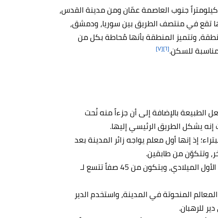
ي دولة الأردن، وتقع تحديداً على بعد 240 كيلومتراً جنوب العاصمة عمّان ومن مدينة القدس،
، فضلاً عن أنها تقع في منتصف الطريق بين سوريا، ودمشق،
المنطقة، وتتميز المنطقة بأنها مُحاطة بكل من
[٧]
[٦]
ا مناسبة للسكن.
ل الطبيعة بالإضافة إلى أن جزءاً منه نُحت
ث إنه يشكل الطريق الرئيسي إليها.
اء؛ إذ إنها أول معلم يواجه زائر المدينة بعد
، وتتكوّن من طابقين.
بُني المسرح النبطي ونحت في الصخر في القرن الأول الميلادي، ويتكون من 45 صفاً تتسع لـ
 المعالم المنحوتة في المدينة، واستخدم الدير
دير للرهبان.