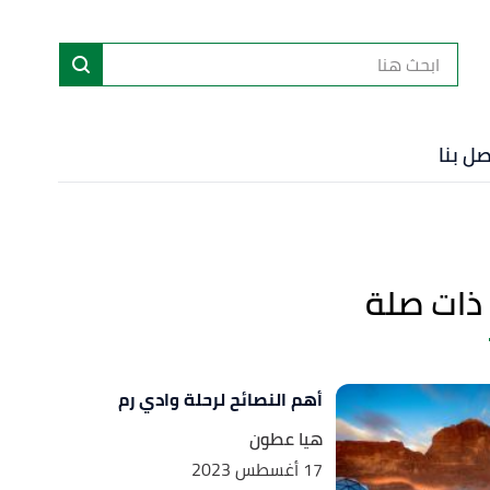
ا
إ
ا
صل بنا
ذات صلة
أهم النصائح لرحلة وادي رم
هيا عطون
17 أغسطس 2023