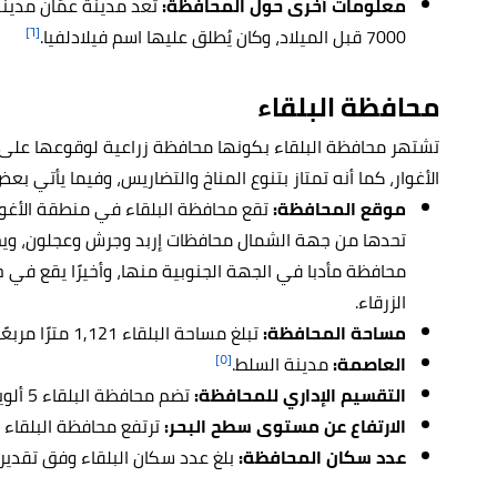
معلومات أخرى حول المحافظة:
تعد مدينة عمّان مدين
[٦]
7000 قبل الميلاد، وكان يُطلق عليها اسم فيلادلفيا.
محافظة البلقاء
تشتهر محافظة البلقاء بكونها محافظة زراعية لوقوعها 
الأغوار، كما أنه تمتاز بتنوع المناخ والتضاريس، وفيما يأتي ب
موقع المحافظة:
تقع محافظة البلقاء في منطقة الأغوا
تحدها من جهة الشمال محافظات إربد وجرش وعجلون، ويحده
محافظة مأدبا في الجهة الجنوبية منها، وأخيرًا يقع ف
الزرقاء.
مساحة المحافظة:
تبلغ مساحة البلقاء 1,121 مترًا مربعًا.
[٥]
العاصمة:
مدينة السلط.
التقسيم الإداري للمحافظة:
تضم محافظة البلقاء 5 ألوية و3 أقضية، و9 بلديات.
الارتفاع عن مستوى سطح البحر:
ترتفع محافظة البلقاء عن سطح
عدد سكان المحافظة:
بلغ عدد سكان البلقاء وفق تقديرات عام 2018، 400