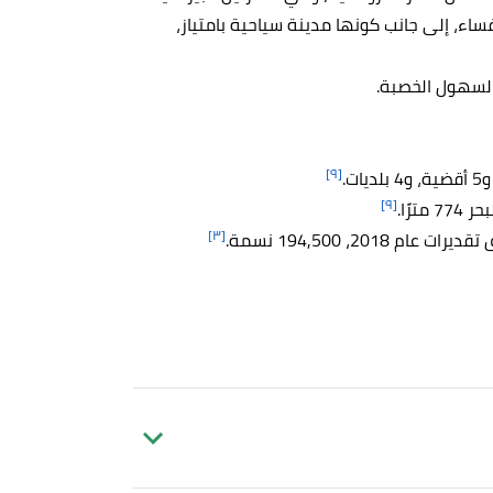
ساء، إلى جانب كونها مدينة سياحية بامتياز،
السهول الخصبة.
[٩]
ت.
[٩]
ترًا.
[٣]
201، 194,500 نسمة.