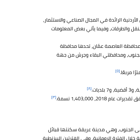
أردنية الرائدة في المجال الصناعي والاستثمار،
نقل والطرقات، وفيما يأتي بعض المعلومات
حافظة العاصمة عمّان، تحدها محافظة
الجنوب، ومحافظتي البقاء وجرش من جهة
[٥]
[٨]
[٣]
2018، 1,403,000 نسمة.
مة عمّان 35 كيلومترًا إلى الجنوب، وهي مدينة عريقة سكنتها قبائل
ال الفترة الرومانية، وفي الفترتين البيزنطية