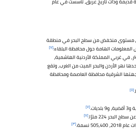
ة قديمة وذات تاريخ عريق، تأسست في عام
على مستوى منخفض من سطح البحر في منطقة
[٧]
عض المعلومات الهامة حول محافظة البلقاء:
ر، في غربي المملكة الأردنية الهاشمية،
ا نهر الأردن والبحر الميت من الغرب، وتقع
ي جهتها الشرقية محافظة العاصمة ومحافظة
[٥]
[٧]
[٧]
 البحر 224 مترًا.
[٣]
505, نسمة.