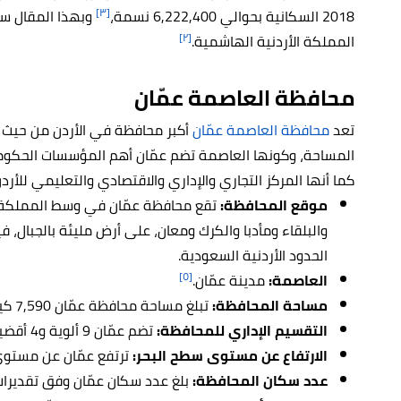
[٣]
2018 السكانية بحوالي 6,222,400 نسمة،
وبهذا المقال س
[٢]
المملكة الأردنية الهاشمية.
محافظة العاصمة عمّان
تعد
محافظة العاصمة عمّان
أكبر محافظة في الأردن من حيث 
المساحة، وكونها العاصمة تضم عمّان أهم المؤسسات الحكومية
كما أنها المركز التجاري والإداري والاقتصادي والتعليمي للأر
موقع المحافظة:
تقع محافظة عمّان في وسط المملكة ال
الحدود الأردنية السعودية.
[٥]
العاصمة:
مدينة عمّان.
مساحة المحافظة:
تبلغ مساحة محافظة عمّان 7,590 كيلومترًا مربعًا.
التقسيم الإداري للمحافظة:
تضم عمّان 9 ألوية و4 أقضية و8 بلديات و22 منطقة أمانة.
الارتفاع عن مستوى سطح البحر:
ترتفع عمّان عن مستوى سطح ا
عدد سكان المحافظة:
بلغ عدد سكان عمّان وفق تقديرات عام 2018، 119,500