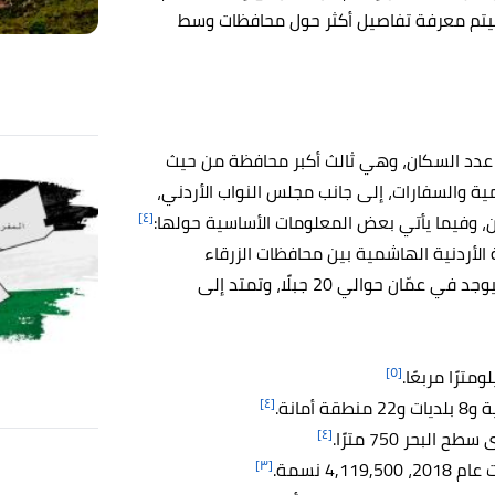
يتم معرفة تفاصيل أكثر حول محافظات وسط
عدد السكان، وهي ثالث أكبر محافظة من حيث
 والسفارات، إلى جانب مجلس النواب الأردني،
[٤]
دن، وفيما يأتي بعض المعلومات الأساسية حولها:
أردنية الهاشمية بين محافظات الزرقاء
والبلقاء ومأدبا والكرك ومعان، على أرض مليئة بالجبال، فيوجد في عمّان حوالي 20 جبلًا، وتمتد إلى
[٥]
[٤]
[٤]
لبحر 750 مترًا.
[٣]
4, نسمة.