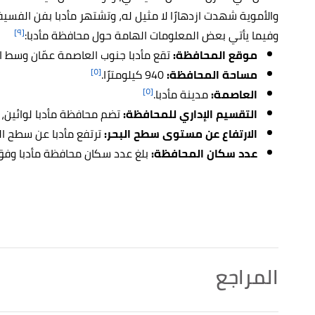
والأموية شهدت ازدهارًا لا مثيل له، وتشتهر مأدبا بفن الفسيف
[٩]
وفيما يأتي بعض المعلومات الهامة حول محافظة مأدبا:
موقع المحافظة:
تقع مأدبا جنوب العاصمة عمّان وسط 
[٥]
مساحة المحافظة:
940 كيلومترًا.
[٥]
العاصمة:
مدينة مأدبا.
التقسيم الإداري للمحافظة:
تضم محافظة مأدبا لوائين، و5 أقضية، و4 بلديا
الارتفاع عن مستوى سطح البحر:
ترتفع مأدبا عن سطح البحر 774 م
عدد سكان المحافظة:
بلغ عدد سكان محافظة مأدبا وفق تقديرات عام 8
المراجع