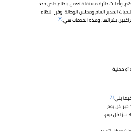
حصلت وكالة الأنباء الأردنية بترا على استقلاليتها في عام 2004م، وأُعلنت دائرة مستقلة تعمل بنظام خاص حدد
لاحيات المدير العام ومجلس الوكالة، وقرر النظام
[٣]
لراغبين بشرائها، وهذه الخدمات هي:
أو محلية.
[٤]
يما يلي:
ات مركز التدريب.