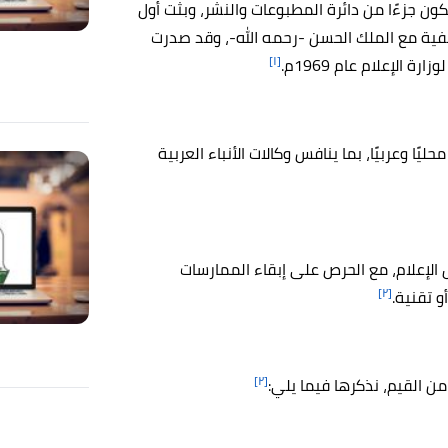
إنشاء وكالة الأنباء الأردنية في تاريخ 16-1-1965م لتكون جزءًا من دائرة المطبوعات والنشر، وبثت أول
حفية مع الملك الحسن -رحمه الله-، وقد صدرت
[١]
 الإعلام عام 1969م.
يًا وعربيًا، بما ينافس وكالات الأنباء العربية
ل الإعلام، مع الحرص على إبقاء الممارسات
[٢]
و تقنية.
[٢]
من القيم، نذكرها فيما يلي: